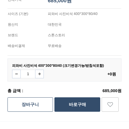
685,000원
사이즈 (기본)
피와비 사진비석 400*300*80/40
원산지
대한민국
브랜드
스톤스토리
배송비결제
무료배송
피와비 사진비석 400*300*80/40 (크기변경가능/받침석포함)
+0원
총 금액 :
685,000원
장바구니
바로구매