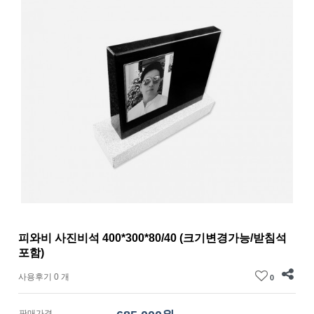
피와비 사진비석 400*300*80/40 (크기변경가능/받침석
포함)
사용후기 0 개
0
판매가격