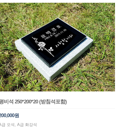
평비석 250*200*20 (받침석포함)
200,000원
A급 오석, A급 화강석