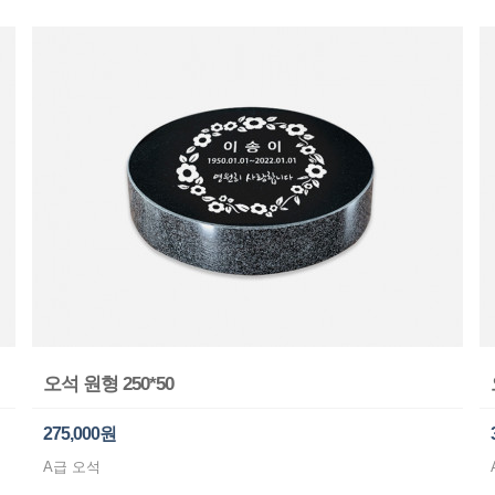
오석 원형 250*50
275,000원
A급 오석