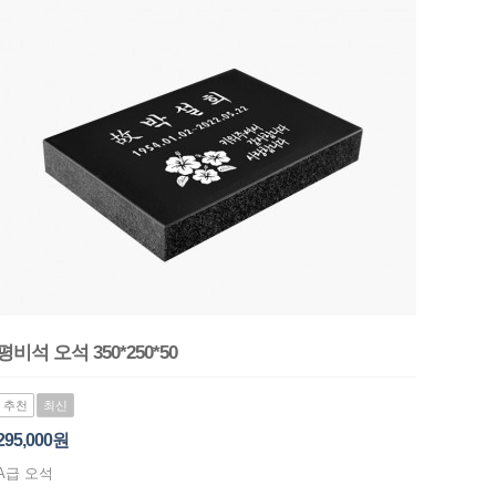
평비석 오석 350*250*50
추천
최신
295,000원
A급 오석