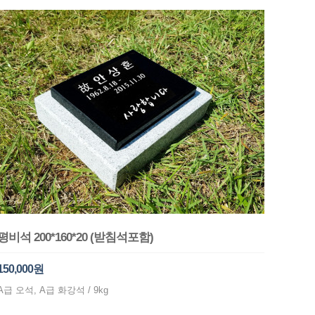
평비석 200*160*20 (받침석포함)
150,000원
A급 오석, A급 화강석 / 9kg