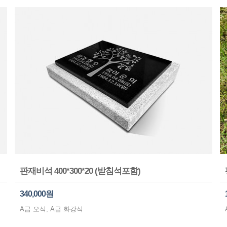
판재비석 400*300*20 (받침석포함)
340,000원
A급 오석, A급 화강석