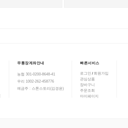
무통장계좌안내
빠른서비스
로그인
회원가입
/
농협 301-0200-8648-41
관심상품
우리 1002-262-458776
장바구니
예금주 : 스톤스토리(김경윤)
주문조회
요
마이페이지