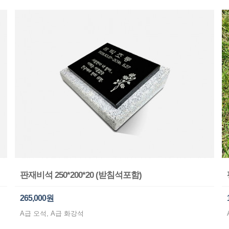
판재비석 250*200*20 (받침석포함)
265,000원
A급 오석, A급 화강석