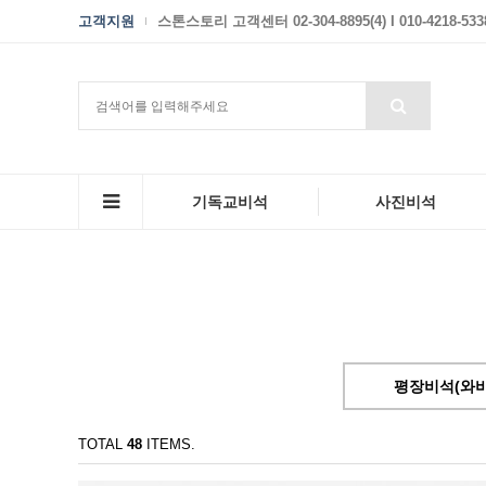
고객지원
스톤스토리 고객센터 02-304-8895(4) I 010-4218-533
기독교비석
사진비석
평장비석(와비형
TOTAL
48
ITEMS.