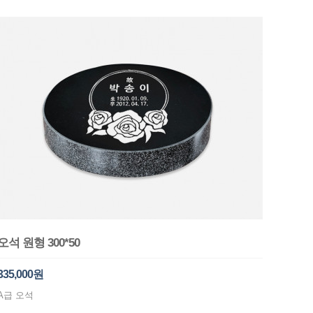
오석 원형 300*50
335,000원
A급 오석