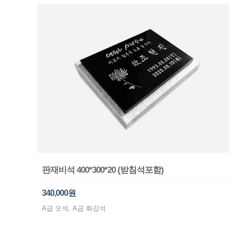
판재비석 400*300*20 (받침석포함)
340,000원
A급 오석, A급 화강석