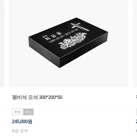
평비석 오석 300*200*50
추천
최신
245,000원
A급 오석