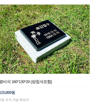
평비석 160*130*20 (받침석포함)
115,000원
A급 오석, A급 화강석