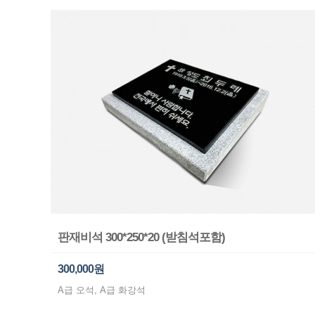
판재비석 300*250*20 (받침석포함)
300,000원
A급 오석, A급 화강석