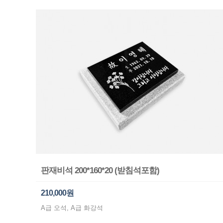
판재비석 200*160*20 (받침석포함)
210,000원
A급 오석, A급 화강석