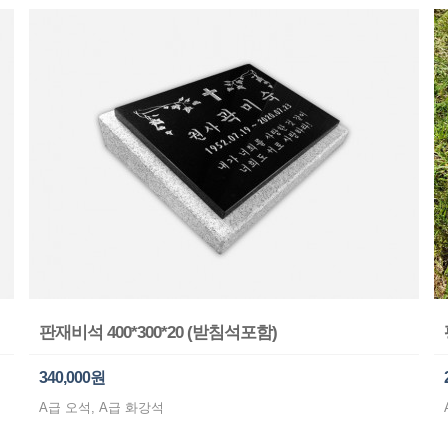
판재비석 400*300*20 (받침석포함)
340,000원
A급 오석, A급 화강석