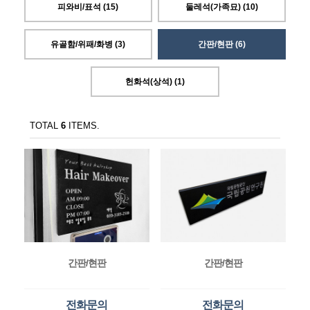
피와비/표석 (15)
둘레석(가족묘) (10)
유골함/위패/화병 (3)
간판/현판 (6)
헌화석(상석) (1)
TOTAL
6
ITEMS.
간판/현판
간판/현판
전화문의
전화문의