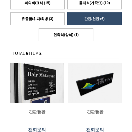
피와비/표석 (15)
둘레석(가족묘) (10)
유골함/위패/화병 (3)
간판/현판 (6)
헌화석(상석) (1)
TOTAL
6
ITEMS.
간판/현판
간판/현판
전화문의
전화문의