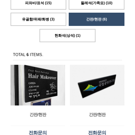
피와비/표석 (15)
둘레석(가족묘) (10)
유골함/위패/화병 (3)
간판/현판 (6)
헌화석(상석) (1)
TOTAL
6
ITEMS.
간판/현판
간판/현판
전화문의
전화문의