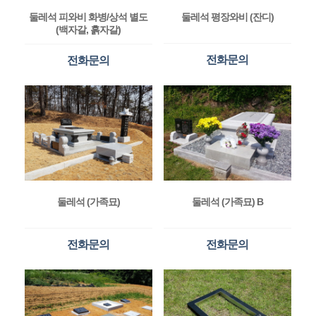
둘레석 피와비 화병/상석 별도
둘레석 평장와비 (잔디)
(백자갈, 흙자갈)
전화문의
전화문의
둘레석 (가족묘)
둘레석 (가족묘) B
전화문의
전화문의