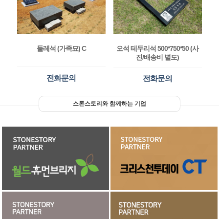
둘레석 (가족묘) C
오석 테두리석 500*750*50 (사
진/배송비 별도)
전화문의
전화문의
스톤스토리와 함께하는 기업