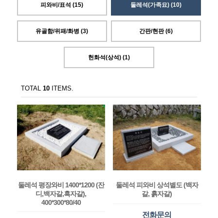
피와비/표석 (15)
둘레석(가족묘) (10)
유골함/위패/화병 (3)
간판/현판 (6)
헌화석(상석) (1)
TOTAL
10
ITEMS.
둘레석 평장와비 1400*1200 (잔
둘레석 피와비 상석별도 (백자
디,백자갈,흑자갈),
갈, 흙자갈)
400*300*80/40
전화문의